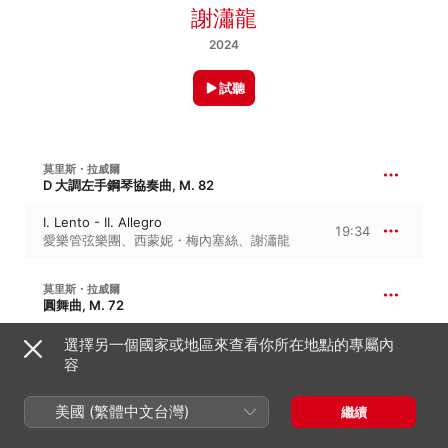
謝瀟龍
2024
試聽
莫里斯・拉威爾
D 大調左手鋼琴協奏曲, M. 82
I. Lento - II. Allegro
19:34
愛樂管弦樂團
、
西蒙妮・梅內塞絲
、
謝瀟龍
莫里斯・拉威爾
圓舞曲, M. 72
La valse, M. 72
選擇另一個國家或地區來查看你所在地點的專屬內
12:48
謝瀟龍
容
美國 (繁體中文台灣)
莫里斯・拉威爾
繼續
21:17
G 大調鋼琴協奏曲, M. 83