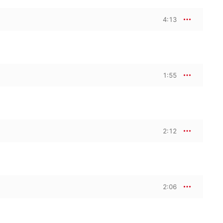
4:13
1:55
2:12
2:06