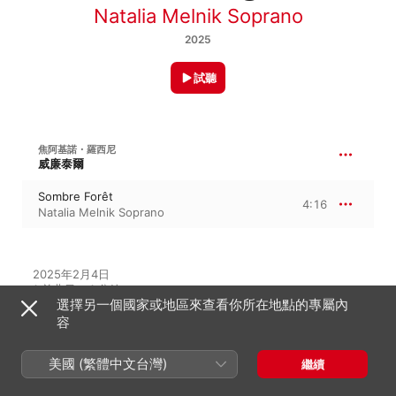
Natalia Melnik Soprano
2025
試聽
焦阿基諾・羅西尼
威廉泰爾
Sombre Forêt
4:16
Natalia Melnik Soprano
2025年2月4日

1 首曲目・4 分鐘

選擇另一個國家或地區來查看你所在地點的專屬內
℗ 2025 Natalia Melnik (Soprano)
容
美國 (繁體中文台灣)
繼續
此專輯中的音樂家