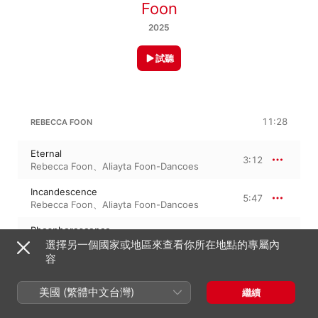
Foon
2025
試聽
11:28
REBECCA FOON
Eternal
3:12
Rebecca Foon
、
Aliayta Foon-Dancoes
Incandescence
5:47
Rebecca Foon
、
Aliayta Foon-Dancoes
Phosphorescence
2:28
Rebecca Foon
、
Aliayta Foon-Dancoes
選擇另一個國家或地區來查看你所在地點的專屬內
容
ALIAYTA FOON-DANCOES
美國 (繁體中文台灣)
繼續
Between Us