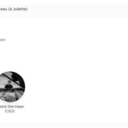
eau (à Juliette)
aan
erick Den Haan
音樂家