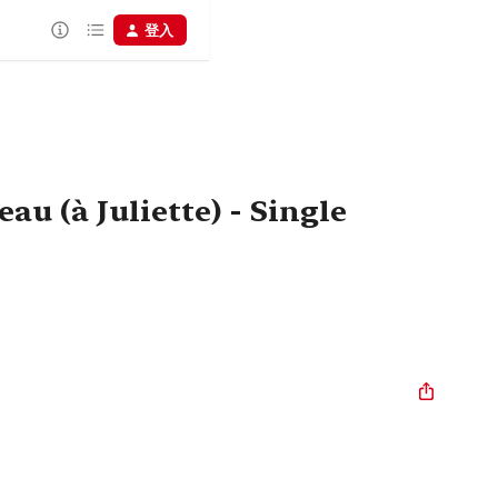
登入
au (à Juliette) - Single