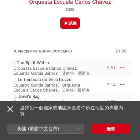
Orquesta Escuela Carlos Chávez
2025
試聽
21:39
G. PIACENTINI: GUITAR CONCERTO
I. The Spirit Within
9:51
Orquesta Escuela Carlos Chávez
、
Eduardo García Barrios
、
艾略特 · 費斯克
II. Le tombeau de Viola Liuzzo
7:14
Eduardo García Barrios
、
Orquesta
Escuela Carlos Chávez
、
艾略特 · 費斯克
III. Devil's Rag
4:34
Eduardo García Barrios
、
Orquesta
Escuela Carlos Chávez
、
艾略特 · 費斯克
選擇另一個國家或地區來查看你所在地點的專屬內
容
I. KROUSE: SYMPHONY NO. 2, OP. 15 "FANTASÍA FEDERICO GARCÍA LORCA"
31:42
美國 (繁體中文台灣)
繼續
I. Introducción. Al salir de tu casa
Giovanni Piacentini
、
Eduardo García