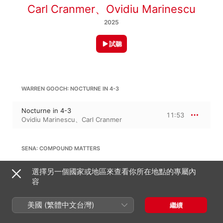
Carl Cranmer
、
Ovidiu Marinescu
2025
試聽
WARREN GOOCH: NOCTURNE IN 4-3
Nocturne in 4-3
11:53
Ovidiu Marinescu
、
Carl Cranmer
SENA: COMPOUND MATTERS
Compound Matters
選擇另一個國家或地區來查看你所在地點的專屬內
8:40
Carl Cranmer
、
Ovidiu Marinescu
容
美國 (繁體中文台灣)
繼續
JAMES CHENEVERT: BOURRÉE