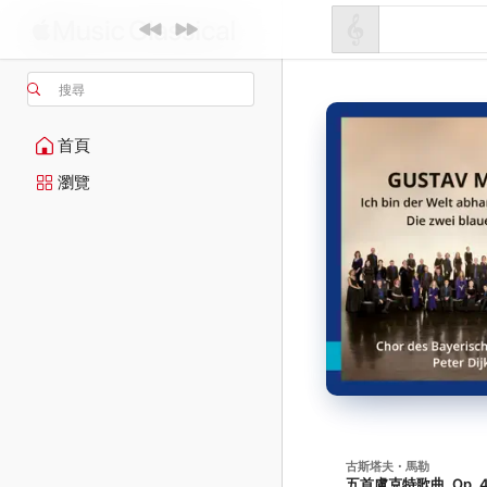
搜尋
首頁
瀏覽
古斯塔夫・馬勒
五首盧克特歌曲, Op. 