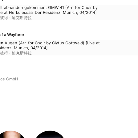
Welt abhanden gekommen, GMW 41 (Arr. for Choir by
ve at Herkulessaal Der Residenz, Munich, 04/2014]
彼得 · 迪克斯特拉
 a Wayfarer
en Augen (Arr. for Choir by Clytus Gottwald) [Live at
sidenz, Munich, 04/2014]
彼得 · 迪克斯特拉
vice GmbH