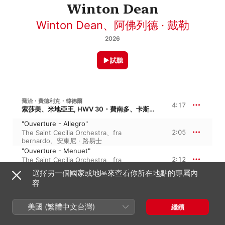
Winton Dean
Winton Dean
、
阿佛列德 · 戴勒
2026
試聽
喬治・費德利克・韓德爾
4:17
索莎美、米地亞王, HWV 30・費南多、卡斯提亞王
"Ouverture - Allegro"
2:05
The Saint Cecilia Orchestra
、
fra
bernardo
、
安東尼 · 路易士
"Ouverture - Menuet"
2:12
The Saint Cecilia Orchestra
、
fra
bernardo
、
安東尼 · 路易士
選擇另一個國家或地區來查看你所在地點的專屬內
容
喬治・費德利克・韓德爾
所羅門, HWV 67
美國 (繁體中文台灣)
繼續
"Chorus: May no rash intruder disturb
their soft hours" (Chorus)
3:48