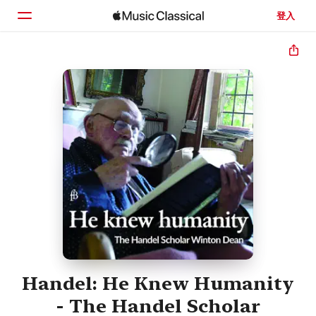
登入
首頁
瀏覽
搜尋
Handel: He Knew Humanity
- The Handel Scholar