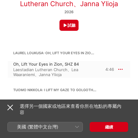
Lutheran Church
、
Janna Ylioja
2026
試聽
LAUREL LOUKUSA: OH, LIFT YOUR EYES IN ZION, SHZ 84
Oh, Lift Your Eyes in Zion, SHZ 84
4:46
Laestadian Lutheran Church
、
Lea
Waaraniemi
、
Janna Ylioja
TUOMO NIKKOLA: I LIFT MY GAZE TO GOLGOTHA, SHZ 86
I Lift My Gaze to Golgotha, SHZ 86
選擇另一個國家或地區來查看你所在地點的專屬內
3:41
Lea Waaraniemi
、
Laestadian Lutheran
Church
容
美國 (繁體中文台灣)
BRENT HERRALA: OH, LEAD ME, HEAV'LY FATHER, SHZ 397
繼續