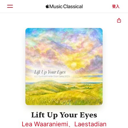
登入
首頁
瀏覽
搜尋
Lift Up Your Eyes
Lea Waaraniemi
、
Laestadian