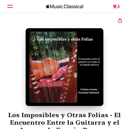
登入
首頁
瀏覽
搜尋
Los Imposibles y Otras Folias - El
Encuentro Entre la Guitarra y el