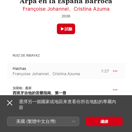
Arpa en la España Barroca
Françoise Johannel
、
Cristina Azuma
2026
試聽
RUIZ DE RIBAYAZ
Hachas
1:27
Françoise Johannel
、
Cristina Azuma
加斯帕 · 桑斯
西班牙吉他的音樂指南、第一冊
選擇另一個國家或地區來查看你所在地點的專屬內
Preludio, o Capricho Arpeado
1:25
容
Françoise Johannel
、
Cristina Azuma
美國 (繁體中文台灣)
繼續
加斯帕 · 桑斯
西班牙吉他的音樂指南、第二冊