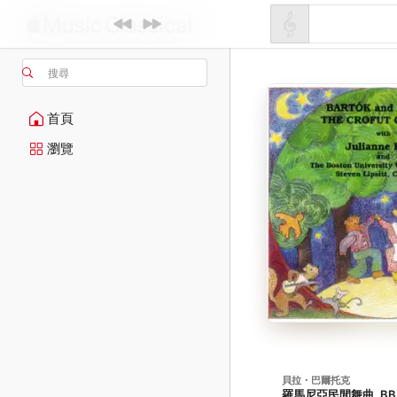
搜尋
首頁
瀏覽
貝拉・巴爾托克
羅馬尼亞民間舞曲, BB 7