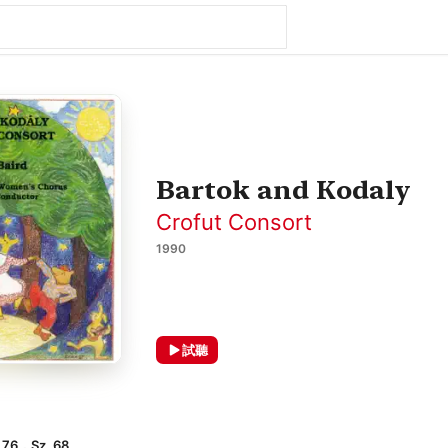
Bartok and Kodaly
Crofut Consort
1990
試聽
6，Sz. 68