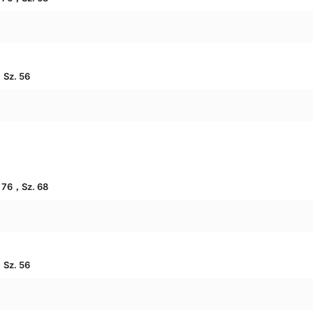
z. 56
6，Sz. 68
z. 56