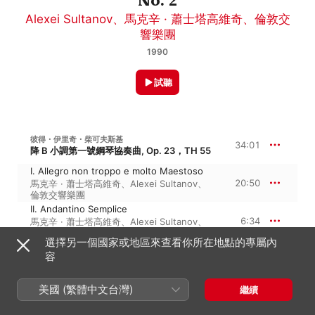
Alexei Sultanov
、
馬克辛 · 蕭士塔高維奇
、
倫敦交
響樂團
1990
試聽
彼得・伊里奇・柴可夫斯基
34:01
降 B 小調第一號鋼琴協奏曲, Op. 23，TH 55
I. Allegro non troppo e molto Maestoso
20:50
馬克辛 · 蕭士塔高維奇
、
Alexei Sultanov
、
倫敦交響樂團
II. Andantino Semplice
6:34
馬克辛 · 蕭士塔高維奇
、
Alexei Sultanov
、
倫敦交響樂團
選擇另一個國家或地區來查看你所在地點的專屬內
III. Allegro con Fuoco
容
6:37
倫敦交響樂團
、
馬克辛 · 蕭士塔高維奇
、
Alexei Sultanov
美國 (繁體中文台灣)
繼續
謝爾蓋・拉赫曼尼諾夫
34:33
C 小調第二號鋼琴協奏曲, Op. 18