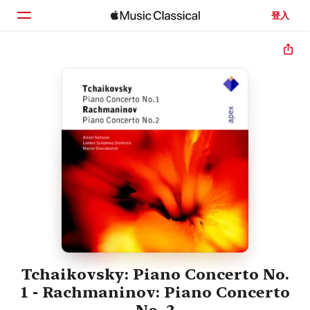
登入
首頁
瀏覽
搜尋
Tchaikovsky: Piano Concerto No.
1 - Rachmaninov: Piano Concerto
No. 2