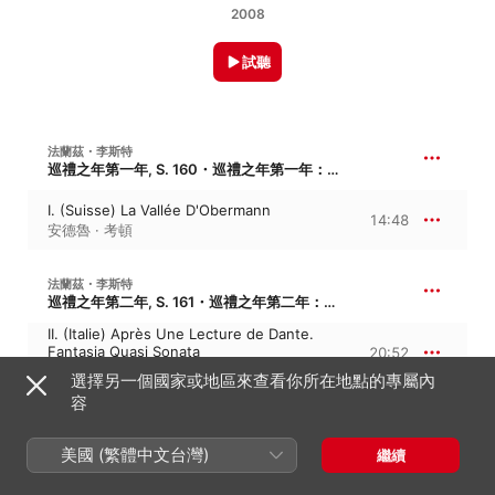
2008
試聽
法蘭茲・李斯特
巡禮之年第一年, S. 160・巡禮之年第一年：瑞士
I. (Suisse) La Vallée D'Obermann
14:48
安德魯 · 考頓
法蘭茲・李斯特
巡禮之年第二年, S. 161・巡禮之年第二年：義大利
II. (Italie) Après Une Lecture de Dante.
Fantasia Quasi Sonata
20:52
安德魯 · 考頓
選擇另一個國家或地區來查看你所在地點的專屬內
容
法蘭茲・李斯特
7:19
六首安慰曲, S. 172・6 Consolations
美國 (繁體中文台灣)
繼續
Consolation No. 2 In e Major
迪特 · 戈德曼
、
エレーヌ・ギャル
、
Tony
3:17