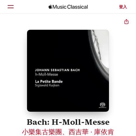
登入
首頁
瀏覽
搜尋
Bach: H-Moll-Messe
小樂集古樂團
、
西吉華 · 庫依肯