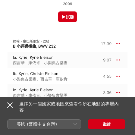
2009
試聽
約翰・塞巴斯蒂安・巴哈
17:39
B 小調彌撒曲, BWV 232
Ia. Kyrie, Kyrie Eleison
9:07
西吉華 · 庫依肯
、
小樂集古樂團
Ib. Kyrie, Christe Eleison
4:55
小樂集古樂團
、
西吉華 · 庫依肯
Ic. Kyrie, Kyrie Eleison
3:36
西吉華 · 庫依肯
、
小樂集古樂團
選擇另一個國家或地區來查看你所在地點的專屬內
容
5:14
J.S. 巴哈：H-MOLL-MESSE, BWV 232
美國 (繁體中文台灣)
繼續
IIa. Gloria, Gloria In Excelsis
1:39
西吉華 · 庫依肯
、
小樂集古樂團