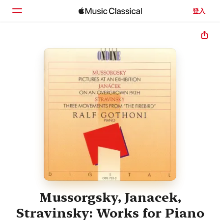
登入
首頁
瀏覽
搜尋
Mussorgsky, Janacek,
Stravinsky: Works for Piano