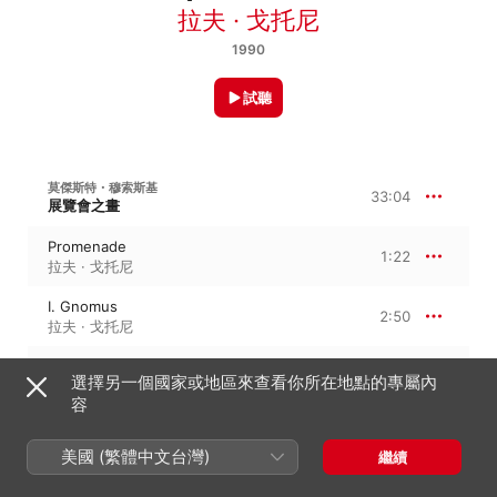
拉夫 · 戈托尼
1990
試聽
莫傑斯特・穆索斯基
33:04
展覽會之畫
Promenade
1:22
拉夫 · 戈托尼
I. Gnomus
2:50
拉夫 · 戈托尼
Promenade
0:59
選擇另一個國家或地區來查看你所在地點的專屬內
拉夫 · 戈托尼
容
II. Old Castle
4:28
拉夫 · 戈托尼
美國 (繁體中文台灣)
繼續
Promenade
0:32