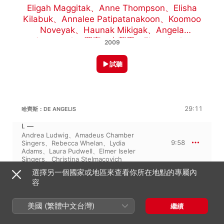
Eligah Maggitak
、
Anne Thompson
、
Elisha
Kilabuk
、
Annalee Patipatanakoon
、
Koomoo
Noveyak
、
Haunak Mikigak
、
Angela
Atagootak
、
羅素・布勞恩
、
Elmer Iseler
2009
Singers
、
Amadeus Chamber Singers
、
Douglas
Perry
、
Beverley Johnston
、
David
試聽
Hetherington
、
Lydia Adams
、
Napachie
Pootoogook
、
Timagiak Petautassie
、
Rebecca
Whelan
、
Laura Pudwell
、
Carol Fujino
、
Christina Stelmacovich
、
Pauline Kyak
、
丹尼爾 ·
29:11
哈齊斯：DE ANGELIS
泰勒
、
Andrea Ludwig
、
Benjamin Butterfield
I. —
Andrea Ludwig
、
Amadeus Chamber
9:58
Singers
、
Rebecca Whelan
、
Lydia
Adams
、
Laura Pudwell
、
Elmer Iseler
Singers
、
Christina Stelmacovich
II. —
選擇另一個國家或地區來查看你所在地點的專屬內
Elmer Iseler Singers
、
Lydia Adams
、
Laura
容
8:26
Pudwell
、
Andrea Ludwig
、
Rebecca
Whelan
、
Amadeus Chamber Singers
、
Christina Stelmacovich
美國 (繁體中文台灣)
繼續
III. —
Lydia Adams
、
Elmer Iseler Singers
、