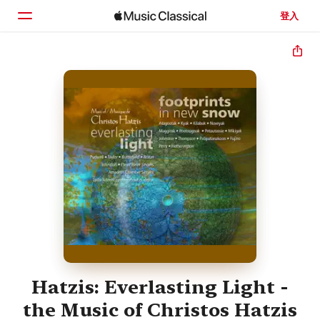
登入
首頁
瀏覽
搜尋
Hatzis: Everlasting Light -
the Music of Christos Hatzis