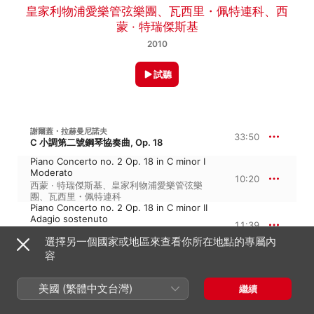
皇家利物浦愛樂管弦樂團
、
瓦西里・佩特連科
、
西
蒙 · 特瑞傑斯基
2010
試聽
謝爾蓋・拉赫曼尼諾夫
33:50
C 小調第二號鋼琴協奏曲, Op. 18
Piano Concerto no. 2 Op. 18 in C minor I
Moderato
10:20
西蒙 · 特瑞傑斯基
、
皇家利物浦愛樂管弦樂
團
、
瓦西里・佩特連科
Piano Concerto no. 2 Op. 18 in C minor II
Adagio sostenuto
11:39
西蒙 · 特瑞傑斯基
、
皇家利物浦愛樂管弦樂
選擇另一個國家或地區來查看你所在地點的專屬內
團
、
瓦西里・佩特連科
Piano Concerto no. 2 Op. 18 in C minor III
容
Allegro scherzando
11:51
皇家利物浦愛樂管弦樂團
、
西蒙 · 特瑞傑斯
美國 (繁體中文台灣)
繼續
基
、
瓦西里・佩特連科