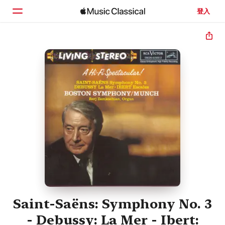
登入
首頁
瀏覽
搜尋
Saint-Saëns: Symphony No. 3
- Debussy: La Mer - Ibert: