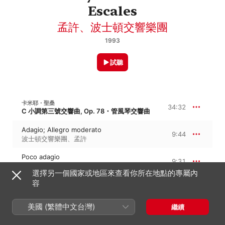
Escales
孟許
、
波士頓交響樂團
1993
試聽
卡米耶・聖桑
34:32
C 小調第三號交響曲, Op. 78・管風琴交響曲
Adagio; Allegro moderato
9:44
波士頓交響樂團
、
孟許
Poco adagio
9:31
波士頓交響樂團
、
Berj Zamkochian
、
孟許
選擇另一個國家或地區來查看你所在地點的專屬內
Allegro moderato
容
7:38
Bernard Zighera
、
孟許
、
波士頓交響樂團
、
Leo Litwin
美國 (繁體中文台灣)
繼續
Maestoso; Allegro
7:37
孟許
、
Bernard Zighera
、
Berj
Zamkochian
、
波士頓交響樂團
、
Leo Litwin