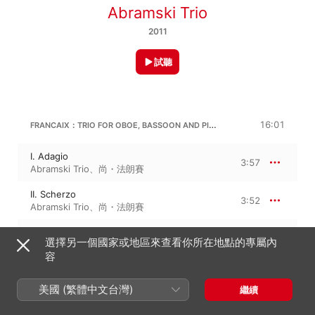
Abramski Trio
2011
試聽
FRANCAIX：TRIO FOR OBOE, BASSOON AND PIANO
16:01
I. Adagio
3:57
Abramski Trio
、
尚・法朗賽
II. Scherzo
3:52
Abramski Trio
、
尚・法朗賽
III. Andante
3:58
選擇另一個國家或地區來查看你所在地點的專屬內
Abramski Trio
、
尚・法朗賽
容
IV. Finale
4:13
Abramski Trio
、
尚・法朗賽
美國 (繁體中文台灣)
繼續