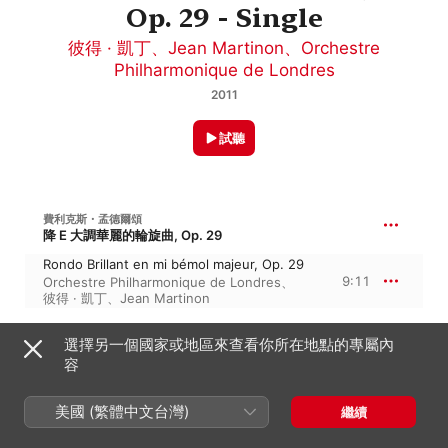
Op. 29 - Single
彼得 · 凱丁
、
Jean Martinon
、
Orchestre
Philharmonique de Londres
2011
試聽
費利克斯・孟德爾頌
降 E 大調華麗的輪旋曲, Op. 29
Rondo Brillant en mi bémol majeur, Op. 29
9:11
Orchestre Philharmonique de Londres
、
彼得 · 凱丁
、
Jean Martinon
選擇另一個國家或地區來查看你所在地點的專屬內
2011年5月30日

容
1 首曲目・9 分鐘

℗ 2011 Astorg Classical
美國 (繁體中文台灣)
繼續
唱片公司