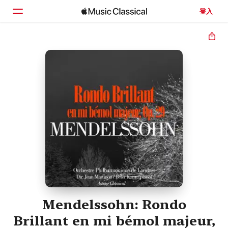
登入
首頁
瀏覽
搜尋
Mendelssohn: Rondo
Brillant en mi bémol majeur,