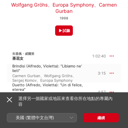
Wolfgang Gröhs
、
Europa Symphony
、
Carmen
Gurban
1998
試聽
朱塞佩・威爾第
1:02:40
茶花女
Brindisi (Alfredo, Violetta): "Libiamo ne'
lieti"
3:15
Carmen Gurban
、
Wolfgang Gröhs
、
Sergej Komov
、
Europa Symphony
Duetto (Alfredo, Violetta): "Un di felice,
eterea"
4:57
Wolfgang Gröhs
、
Sergej Komov
、
Carmen
選擇另一個國家或地區來查看你所在地點的專屬內
Gurban
、
Europa Symphony
容
Aria (Violetta): "E strano!"
1:14
Europa Symphony
、
Carmen Gurban
、
Wolfgang Gröhs
美國 (繁體中文台灣)
繼續
Aria (Violetta): "Ah, fors'è lui che l'anima"
4:42
Carmen Gurban
、
Wolfgang Gröhs
、