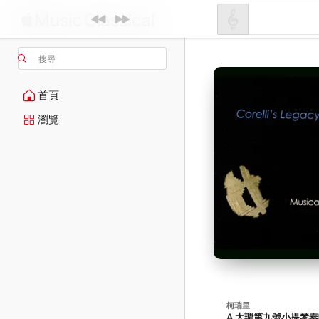
搜尋
首頁
瀏覽
柯瑞里
A 大調第九號小提琴奏鳴曲