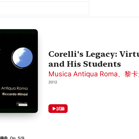
Corelli's Legacy: Vir
and His Students
Musica Antiqua Roma
、
黎卡
2012
試聽
, Op. 5/9