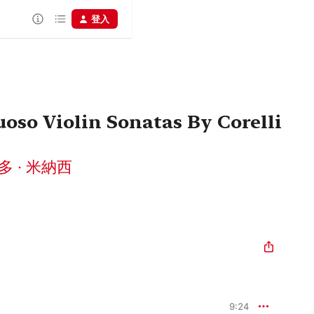
登入
tuoso Violin Sonatas By Corelli
多 · 米納西
9:24