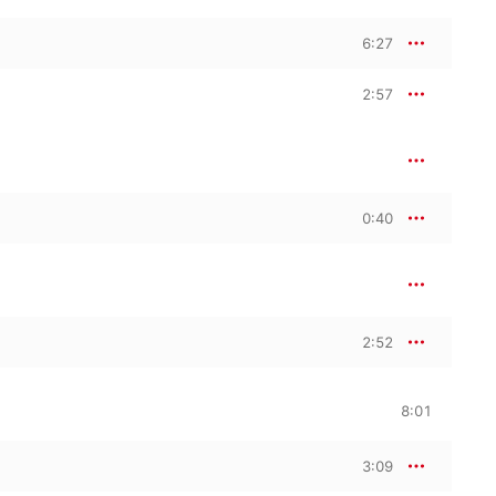
6:27
2:57
0:40
2:52
8:01
3:09