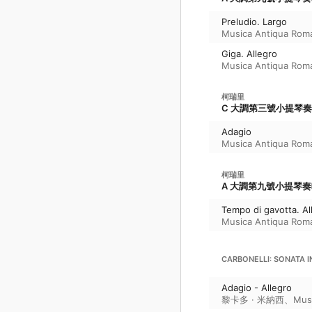
Preludio. Largo
Musica Antiqua Rom
Giga. Allegro
Musica Antiqua Rom
柯瑞里
C 大調第三號小提琴奏鳴曲
Adagio
Musica Antiqua Rom
柯瑞里
A 大調第九號小提琴奏鳴曲
Tempo di gavotta. Al
Musica Antiqua Rom
CARBONELLI: SONATA IN
Adagio - Allegro
黎卡多 · 米納西
、
Mus