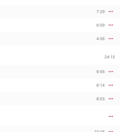
7:29
6:59
4:56
24:15
9:56
6:14
8:03
10:16