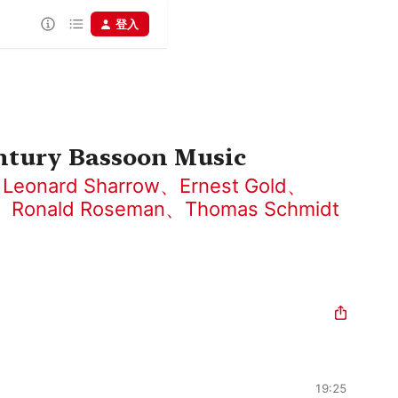
登入
ntury Bassoon Music
、
Leonard Sharrow
、
Ernest Gold
、
、
Ronald Roseman
、
Thomas Schmidt
19:25