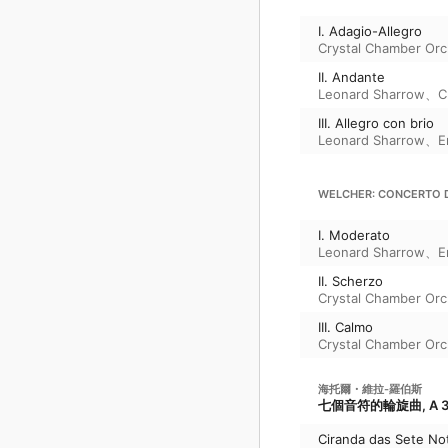
I. Adagio-Allegro
Crystal Chamber Orc
II. Andante
Leonard Sharrow
、
C
III. Allegro con brio
Leonard Sharrow
、
E
WELCHER: CONCERTO 
I. Moderato
Leonard Sharrow
、
E
II. Scherzo
Crystal Chamber Orc
III. Calmo
Crystal Chamber Orc
海托爾・維拉-羅伯斯
七個音符的輪旋曲, A 3
Ciranda das Sete No