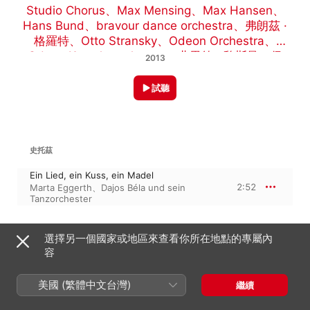
Studio Chorus
、
Max Mensing
、
Max Hansen
、
Hans Bund
、
bravour dance orchestra
、
弗朗茲 ·
格羅特
、
Otto Stransky
、
Odeon Orchestra
、
Odeon Kunstlerorchester
、
弗里德 · 魏斯曼
、
保
2013
羅・亞伯蘭
、
Marta Eggerth
、
UFA Sound Film
Orchestra
、
Otto Dobrindt
、
Dajos Béla und sein
試聽
Tanzorchester
史托茲
Ein Lied, ein Kuss, ein Madel
2:52
Marta Eggerth
、
Dajos Béla und sein
Tanzorchester
史托茲：EIN LIED, EIN KUSS, EIN MADEL
選擇另一個國家或地區來查看你所在地點的專屬內
容
Nur um dich zu lieben, mocht ich ewig
leben
3:01
Marta Eggerth
、
Dajos Béla und sein
美國 (繁體中文台灣)
繼續
Tanzorchester