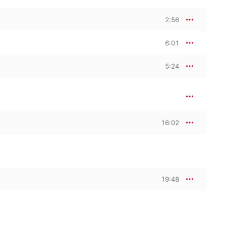
2:56
6:01
5:24
16:02
19:48