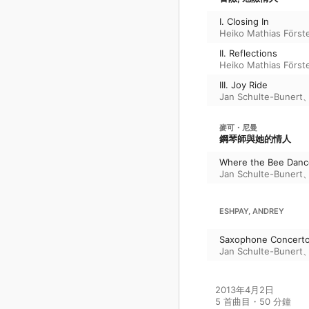
I. Closing In
Heiko Mathias Först
II. Reflections
Heiko Mathias Först
III. Joy Ride
Jan Schulte-Bunert
麥可・尼曼
鋼琴師與她的情人
Where the Bee Danc
Jan Schulte-Bunert
ESHPAY, ANDREY
Saxophone Concert
Jan Schulte-Bunert
2013年4月2日

5 首曲目・50 分鐘
