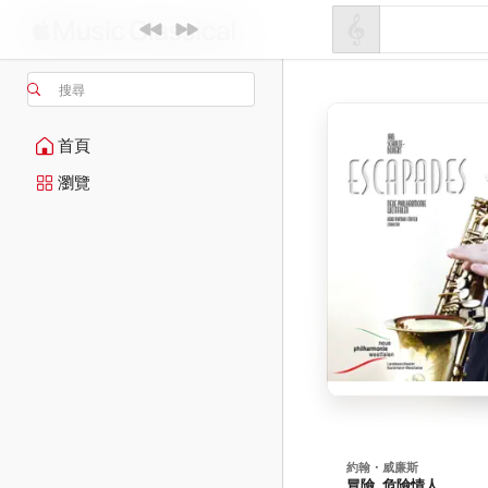
搜尋
首頁
瀏覽
約翰・威廉斯
冒險, 危險情人