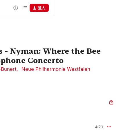
登入
es - Nyman: Where the Bee
ophone Concerto
-Bunert
、
Neue Philharmonie Westfalen
14:23