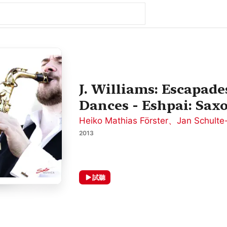
J. Williams: Escapad
Dances - Eshpai: Sax
Heiko Mathias Förster
、
Jan Schulte
2013
試聽