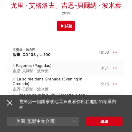
尤里 · 艾格洛夫
、
吉恩-貝爾納 · 波米葉
2013
試聽
克勞德・德布西
18:03
版畫, CD 108，L. 100
I. Pagodes (Pagodas)
4:31
吉恩-貝爾納 · 波米葉
II. La soirée dans Grenade (Evening in
Granada)
5:15
吉恩-貝爾納 · 波米葉
III. Jardins sous la pluie (Gardens in the
Rain)
3:51
選擇另一個國家或地區來查看你所在地點的專屬內
吉恩-貝爾納 · 波米葉
容
La plus que lente, L 121
4:26
吉恩-貝爾納 · 波米葉
美國 (繁體中文台灣)
繼續