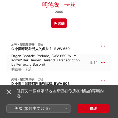
明德魯 · 卡茨
2000
試聽
約翰・塞巴斯蒂安・巴哈
G 小調來吧外邦人的救世主, BWV 659
Organ Chorale-Prelude, BWV 659 "Num
Komm' der Hieden Heiland" (Transcription
5:14
by Ferruccio Busoni)
明德魯 · 卡茨
約翰・塞巴斯蒂安・巴哈
D 小調半音階幻想曲與賦格, BWV 903
選擇另一個國家或地區來查看你所在地點的專屬內
Chromatic Fantasy and Fugue, BWV 903
容
12:17
明德魯 · 卡茨
美國 (繁體中文台灣)
繼續
約翰・塞巴斯蒂安・巴哈
D 大調第三號觸技曲, BWV 912