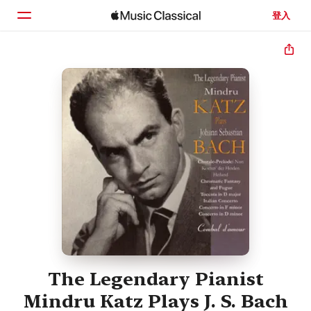
登入
首頁
瀏覽
搜尋
The Legendary Pianist
Mindru Katz Plays J. S. Bach