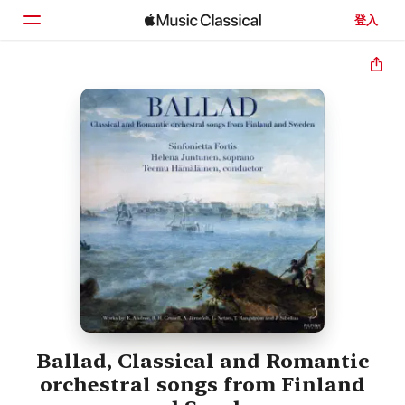
登入
首頁
瀏覽
搜尋
Ballad, Classical and Romantic
orchestral songs from Finland