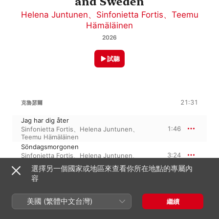
and Sweden
Helena Juntunen
、
Sinfonietta Fortis
、
Teemu
Hämäläinen
2026
試聽
21:31
克魯瑟爾
Jag har dig åter
1:46
Sinfonietta Fortis
、
Helena Juntunen
、
Teemu Hämäläinen
Söndagsmorgonen
3:24
Sinfonietta Fortis
、
Helena Juntunen
、
Teemu Hämäläinen
選擇另一個國家或地區來查看你所在地點的專屬內
Fågelleken
容
16:20
Sinfonietta Fortis
、
Helena Juntunen
、
Teemu Hämäläinen
美國 (繁體中文台灣)
繼續
艾符莉達 · 安德列
Öfver hafvet sjunker en stjärna