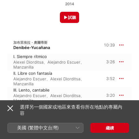
2014
試聽
加布里埃拉・奧爾蒂斯
10:39
Denibée-Yucañana
I. Siempre rítmico
3:26
Alexei Diorditsa
、
Alejandro Escuer
、
Manzanilla
II. Libre con fantasía
3:52
Alejandro Escuer
、
Alexei Diorditsa
、
Manzanilla
III. Lento, cantabile
3:20
Alejandro Escuer
、
Alexei Diorditsa
、
Manzanilla
選擇另一個國家或地區來查看你所在地點的專屬內
容
G. 奧爾蒂斯：DENIBÉE
美國 (繁體中文台灣)
IV. Presto possible
繼續
3:55
Alejandro Escuer
、
Alexei Diorditsa
、
Manzanilla