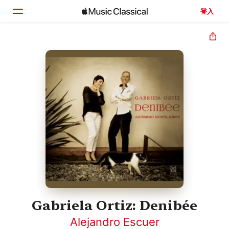
登入
首頁
瀏覽
搜尋
Gabriela Ortiz: Denibée
Alejandro Escuer