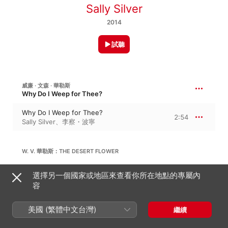
Sally Silver
2014
試聽
威廉 · 文森 · 華勒斯
Why Do I Weep for Thee?
Why Do I Weep for Thee?
2:54
Sally Silver
、
李察・波寧
W. V. 華勒斯：THE DESERT FLOWER
Through the Pathless Forests Drear
選擇另一個國家或地區來查看你所在地點的專屬內
2:29
李察・波寧
、
Sally Silver
容
威廉 · 文森 · 華勒斯
美國 (繁體中文台灣)
繼續
Bird of the Wild Wing