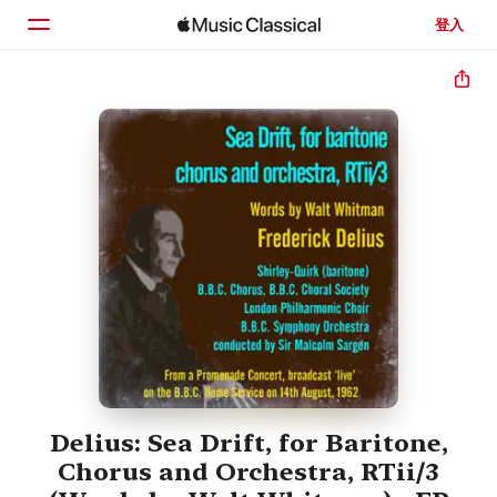
登入
首頁
瀏覽
搜尋
Delius: Sea Drift, for Baritone,
Chorus and Orchestra, RTii/3