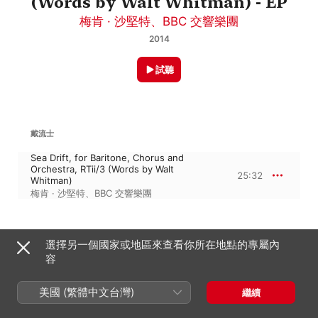
(Words by Walt Whitman) - EP
梅肯 · 沙堅特
、
BBC 交響樂團
2014
試聽
戴流士
Sea Drift, for Baritone, Chorus and
Orchestra, RTii/3 (Words by Walt
25:32
Whitman)
梅肯 · 沙堅特
、
BBC 交響樂團
2014年5月24日

選擇另一個國家或地區來查看你所在地點的專屬內
1 首曲目・25 分鐘

容
℗ 2014 DigitalGramophone.com
唱片公司
美國 (繁體中文台灣)
繼續
The Digital Gramophone