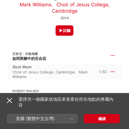
Mark Williams
、
Choir of Jesus College,
Cambridge
2014
試聽
安東尼・布魯梅爾
如同荊棘中的百合花
Sicut lilium
1:50
Choir of Jesus College, Cambridge
、
Mark
Williams
ROBERT WALKER
選擇另一個國家或地區來查看你所在地點的專屬內
As the Apple Tree
容
4:13
Choir of Jesus College, Cambridge
、
Mark
Williams
美國 (繁體中文台灣)
繼續
派屈克 · 霍伊斯
Towards the Light