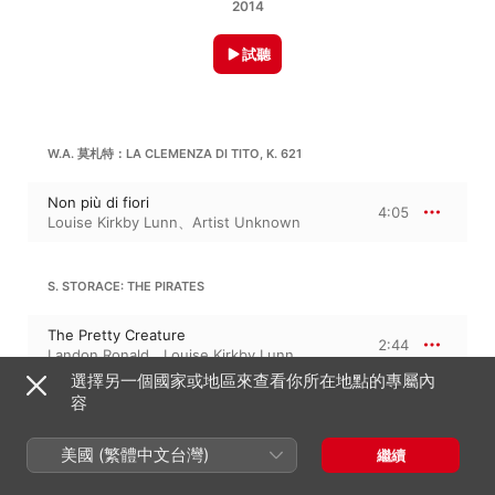
2014
試聽
W.A. 莫札特：LA CLEMENZA DI TITO, K. 621
Non più di fiori
4:05
Louise Kirkby Lunn
、
Artist Unknown
S. STORACE: THE PIRATES
The Pretty Creature
2:44
Landon Ronald
、
Louise Kirkby Lunn
選擇另一個國家或地區來查看你所在地點的專屬內
容
R. 華格納：RIENZI
美國 (繁體中文台灣)
繼續
O Righteous God (Sung in English)
4:49
Louise Kirkby Lunn
、
Artist Unknown