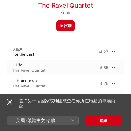
The Ravel Quartet
2006
試聽
大島滿
34:27
For the East
I. Life
5:55
The Ravel Quartet
II. Hometown
4:26
The Ravel Quartet
III. Hometown
4:32
選擇另一個國家或地區來查看你所在地點的專屬內
The Ravel Quartet
容
IV. Cherry Blossoms
4:40
The Ravel Quartet
美國 (繁體中文台灣)
繼續
V. Traffic Jam
3:29