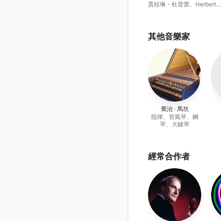
賈桂琳・杜普蕾
、
Herbert
Downes
其他音樂家
喬治 · 馬坎
指揮、管風琴、鋼
琴、大鍵琴
經常合作者