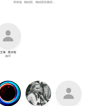
耶胡迪 · 梅紐因
、
梅紐因音樂節管
弦樂團
艾琳 · 喬伊斯
鋼琴