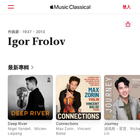
登入
首頁
作曲家 · 1937 - 2013
Igor Frolov
瀏覽
搜尋
最新專輯
Deep River
Connections
Journey
Nigel Yandell
、
Miclen
Max Zorin
、
Vincent
湯瑪斯・霍普
、
Richa
Laipang
Balse
Lin