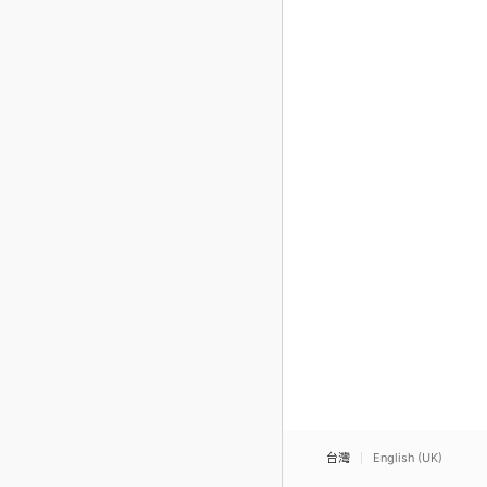
台灣
English (UK)