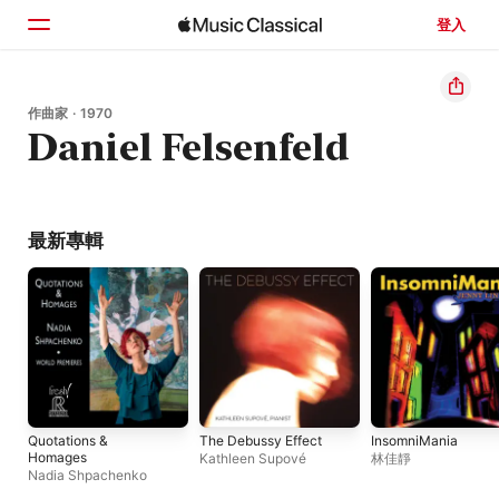
登入
首頁
作曲家 · 1970
Daniel Felsenfeld
瀏覽
搜尋
最新專輯
Quotations &
The Debussy Effect
InsomniMania
Homages
Kathleen Supové
林佳靜
Nadia Shpachenko