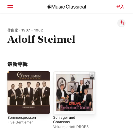
登入
首頁
作曲家 · 1907 - 1962
Adolf Steimel
瀏覽
搜尋
最新專輯
Sommersprossen
Schlager und
Chansons
Five Gentlemen
Vokalquartett DROPS