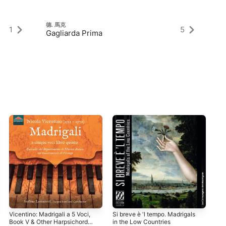
德. 馬克
德.
1
5
Gagliarda Prima
短
Vicentino: Madrigali a 5 Voci,
Si breve è 'l tempo. Madrigals
Órg
Book V & Other Harpsichord
in the Low Countries
Vol