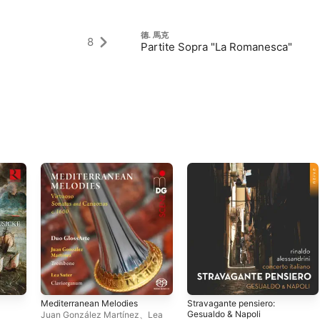
德. 馬克
8
Partite Sopra "La Romanesca"
Mediterranean Melodies
Stravagante pensiero:
Gesualdo & Napoli
Juan González Martínez
、
Lea