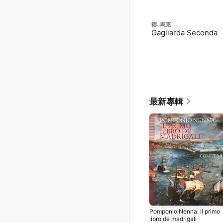
德. 馬克
Gagliarda Seconda
最新專輯
Pomponio Nenna: Il primo
libro de madrigali