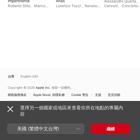
Impertinente
Arias
Alessandro Quarta
、
Roberto Stilo
、
Marco
Lorenzo Tozzi
、
Renato
Cervoni
、
Concerto
Crosetto
、
Francesco
Criscuolo
、
Romabarocca
Romano
Olivero
、
Federico
Ensemble
Bagnasco
台灣
English (UK)
Copyright © 2026
Apple Inc.
保留一切權利。
網路服務條款
Apple Music 與隱私權
Cookie 警告
支援
意見回饋
選擇另一個國家或地區來查看你所在地點的專屬內
容
美國 (繁體中文台灣)
繼續