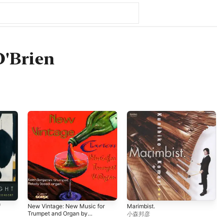
O'Brien
f
New Vintage: New Music for
Marimbist.
Trumpet and Organ by
小森邦彦