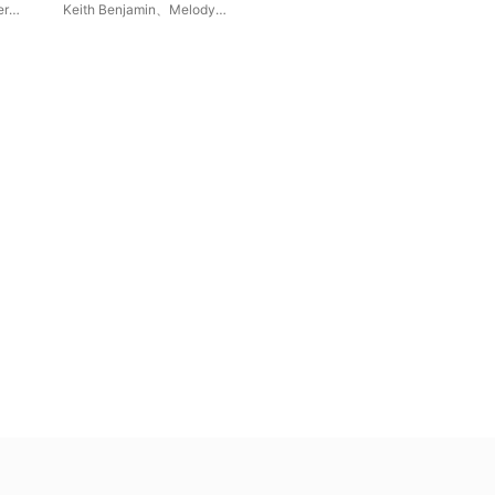
American Composers
er
Keith Benjamin
、
Melody
nsort
Turnquist Steed