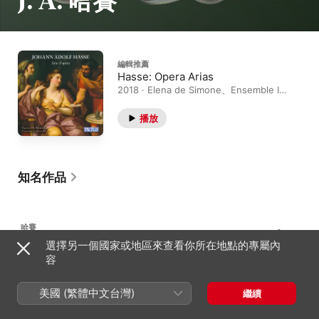
J. A. 哈賽
編輯推薦
Hasse: Opera Arias
2018 · Elena de Simone、Ensemble Il
Mosaico
播放
知名作品
哈賽
3
Serpentes ignei in deserto
選擇另一個國家或地區來查看你所在地點的專屬內
容
美國 (繁體中文台灣)
繼續
哈賽
24
阿塔瑟斯