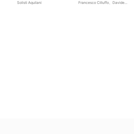
Solisti Aquilani
Francesco Cilluffo
、
Davide
Giusti
、
Angela Nisi
、
Alfonso
Antoniozzi
、
Orchestra
Internazionale d'Italia
、
Roberto
Scandiuzzi