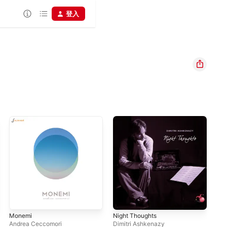
登入
Monemi
Night Thoughts
Cro
Andrea Ceccomori
Dimitri Ashkenazy
Cat