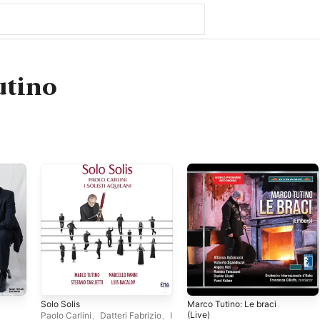
utino
Solo Solis
Marco Tutino: Le braci
(Live)
Paolo Carlini
、
Datteri Fabrizio
、
I