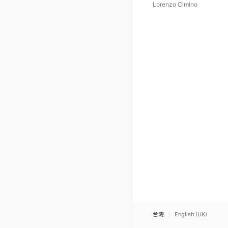
Lorenzo Cimino
台灣
English (UK)