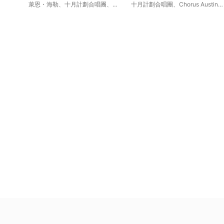
萊恩・海勒
、
十月計劃合唱團
、
十月計劃合唱團
、
Chorus Austin
Chorus Austin Chamber
Chamber Ensemble
、
萊恩・海勒
Ensemble