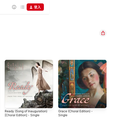
登入
Ready (Song of Inauguration)
Grace (Choral Edition) -
[Choral Edition] - Single
Single