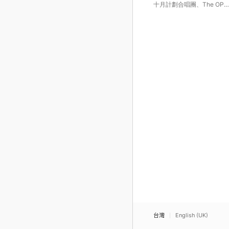
Anniversary Re-Release)
十月計劃合唱團
、
The OP
Chorale
、
Keiji Ishiguri
台灣
English (UK)