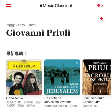
登入
首頁
作曲家 · 1575 - 1626
Giovanni Priuli
瀏覽
搜尋
最新專輯
Orfeo son io
Das befreite
Priuli: Sacrorum
Jerusalem, Zweiter
Concentuum
克莉絲汀娜・普魯哈
、
琵音
Gesang
古樂團
、
羅蘭 · 費亞松
Bernhard Drobig
、
Ecce
Ecce Grex!
Grex!