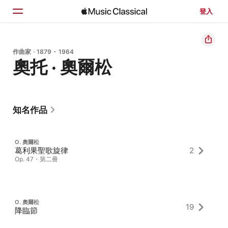
登入
首頁
作曲家 · 1879 - 1964
奧托 · 奧爾松
瀏覽
搜尋
知名作品
O. 奧爾松
葛利果聖歌旋律
2
Op. 47・第二冊
O. 奧爾松
19
降臨節