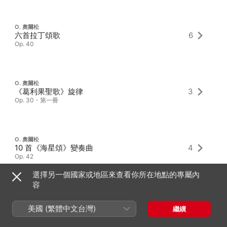
O. 奧爾松
六首拉丁頌歌
6
Op. 40
O. 奧爾松
《葛利果聖歌》旋律
3
Op. 30・第一冊
O. 奧爾松
10 首《海星頌》變奏曲
4
Op. 42
選擇另一個國家或地區來查看你所在地點的專屬內
容
美國 (繁體中文台灣)
繼續
最新專輯