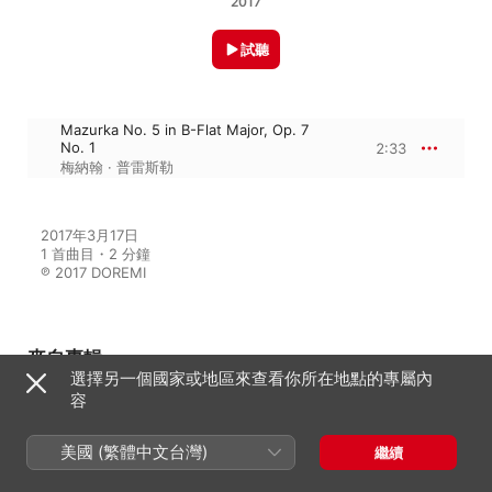
2017
試聽
Mazurka No. 5 in B-Flat Major, Op. 7
No. 1
2:33
梅納翰 · 普雷斯勒
2017年3月17日

1 首曲目・2 分鐘

℗ 2017 DOREMI
來自專輯
選擇另一個國家或地區來查看你所在地點的專屬內
容
Menahem Pressler, Vol. 2
美國 (繁體中文台灣)
繼續
梅納翰 · 普雷斯勒