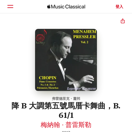
登入
首頁
瀏覽
搜尋
弗雷德里克・蕭邦
降 B 大調第五號馬厝卡舞曲，B.
61/1
梅納翰 · 普雷斯勒