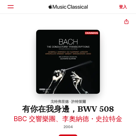
登入
首頁
瀏覽
搜尋
戈特弗里德 · 許特策爾
有你在我身邊，BWV 508
BBC 交響樂團
、
李奧納德・史拉特金
2004