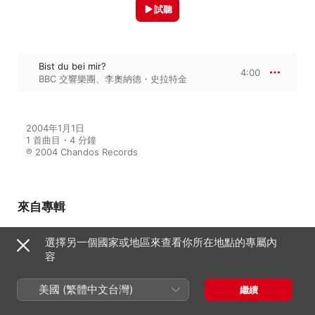
試聽
Bist du bei mir?
4:00
BBC 交響樂團
、
李奧納德・史拉特金
2004年1月1日

1 首曲目・4 分鐘

℗ 2004 Chandos Records
來自專輯
選擇另一個國家或地區來查看你所在地點的專屬內
容
Bach: The Conductors'
Transcriptions
BBC 交響樂團
、
李奧納德・史拉特金
美國 (繁體中文台灣)
繼續